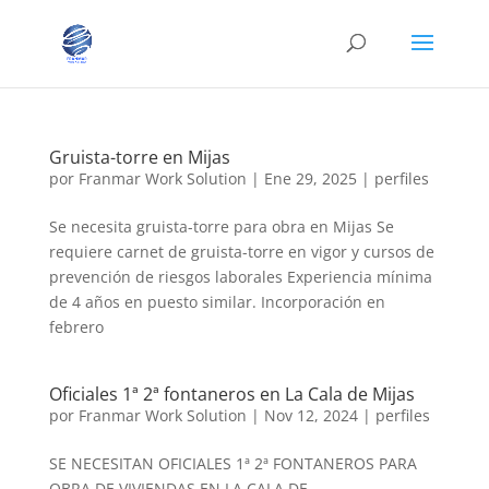
Gruista-torre en Mijas
por
Franmar Work Solution
|
Ene 29, 2025
|
perfiles
Se necesita gruista-torre para obra en Mijas Se
requiere carnet de gruista-torre en vigor y cursos de
prevención de riesgos laborales Experiencia mínima
de 4 años en puesto similar. Incorporación en
febrero
Oficiales 1ª 2ª fontaneros en La Cala de Mijas
por
Franmar Work Solution
|
Nov 12, 2024
|
perfiles
SE NECESITAN OFICIALES 1ª 2ª FONTANEROS PARA
OBRA DE VIVIENDAS EN LA CALA DE